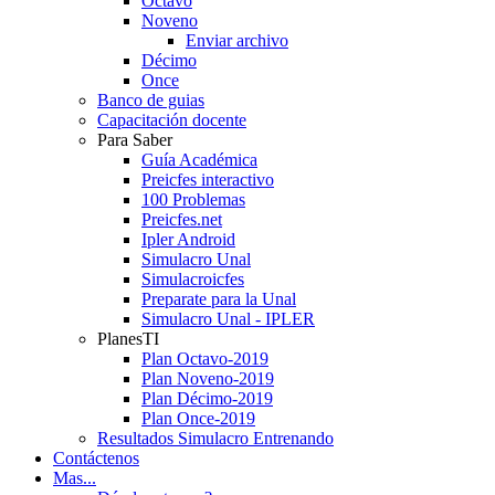
Octavo
Noveno
Enviar archivo
Décimo
Once
Banco de guias
Capacitación docente
Para Saber
Guía Académica
Preicfes interactivo
100 Problemas
Preicfes.net
Ipler Android
Simulacro Unal
Simulacroicfes
Preparate para la Unal
Simulacro Unal - IPLER
PlanesTI
Plan Octavo-2019
Plan Noveno-2019
Plan Décimo-2019
Plan Once-2019
Resultados Simulacro Entrenando
Contáctenos
Mas...