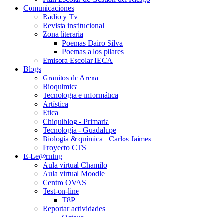
Comunicaciones
Radio y Tv
Revista institucional
Zona literaria
Poemas Dairo Silva
Poemas a los pilares
Emisora Escolar IECA
Blogs
Granitos de Arena
Bioquimica
Tecnologia e informática
Artística
Etica
Chiquiblog - Primaria
Tecnología - Guadalupe
Biología & química - Carlos Jaimes
Proyecto CTS
E-Le@rning
Aula virtual Chamilo
Aula virtual Moodle
Centro OVAS
Test-on-line
T8P1
Reportar actividades