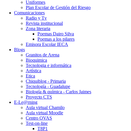
Uniformes
Plan Escolar de Gestión del Riesgo
Comunicaciones
Radio y Tv
Revista institucional
Zona literaria
Poemas Dairo Silva
Poemas a los pilares
Emisora Escolar IECA
Blogs
Granitos de Arena
Bioquimica
Tecnologia e informática
Artística
Etica
Chiquiblog - Primaria
Tecnología - Guadalupe
Biología & química - Carlos Jaimes
Proyecto CTS
E-Le@rning
Aula virtual Chamilo
Aula virtual Moodle
Centro OVAS
Test-on-line
T8P1