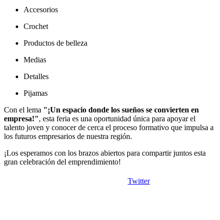
Accesorios
Crochet
Productos de belleza
Medias
Detalles
Pijamas
Con el lema
"¡Un espacio donde los sueños se convierten en
empresa!"
, esta feria es una oportunidad única para apoyar el
talento joven y conocer de cerca el proceso formativo que impulsa a
los futuros empresarios de nuestra región.
¡Los esperamos con los brazos abiertos para compartir juntos esta
gran celebración del emprendimiento!
Twitter
Copyright © 2026
I. E. Ciudad de Asís - Carrera 18 No. 8-83 Barrio San
Rights Reserved.
Francisco. Tel: 4228117 - 4229111 - Puerto Asís - Putumayo