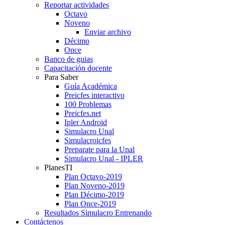
Reportar actividades
Octavo
Noveno
Enviar archivo
Décimo
Once
Banco de guias
Capacitación docente
Para Saber
Guía Académica
Preicfes interactivo
100 Problemas
Preicfes.net
Ipler Android
Simulacro Unal
Simulacroicfes
Preparate para la Unal
Simulacro Unal - IPLER
PlanesTI
Plan Octavo-2019
Plan Noveno-2019
Plan Décimo-2019
Plan Once-2019
Resultados Simulacro Entrenando
Contáctenos