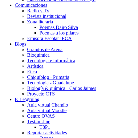
Comunicaciones
Radio y Tv
Revista institucional
Zona literaria
Poemas Dairo Silva
Poemas a los pilares
Emisora Escolar IECA
Blogs
Granitos de Arena
Bioquimica
Tecnologia e informática
Artística
Etica
Chiquiblog - Primaria
Tecnología - Guadalupe
Biología & química - Carlos Jaimes
Proyecto CTS
E-Le@rning
Aula virtual Chamilo
Aula virtual Moodle
Centro OVAS
Test-on-line
T8P1
Reportar actividades