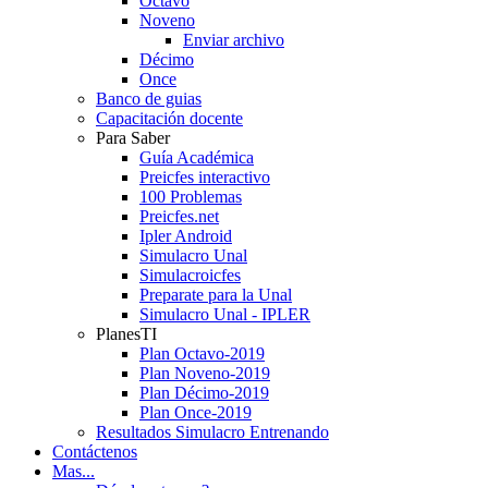
Octavo
Noveno
Enviar archivo
Décimo
Once
Banco de guias
Capacitación docente
Para Saber
Guía Académica
Preicfes interactivo
100 Problemas
Preicfes.net
Ipler Android
Simulacro Unal
Simulacroicfes
Preparate para la Unal
Simulacro Unal - IPLER
PlanesTI
Plan Octavo-2019
Plan Noveno-2019
Plan Décimo-2019
Plan Once-2019
Resultados Simulacro Entrenando
Contáctenos
Mas...