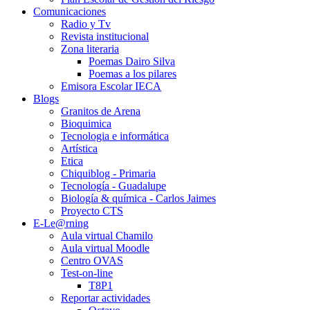
Comunicaciones
Radio y Tv
Revista institucional
Zona literaria
Poemas Dairo Silva
Poemas a los pilares
Emisora Escolar IECA
Blogs
Granitos de Arena
Bioquimica
Tecnologia e informática
Artística
Etica
Chiquiblog - Primaria
Tecnología - Guadalupe
Biología & química - Carlos Jaimes
Proyecto CTS
E-Le@rning
Aula virtual Chamilo
Aula virtual Moodle
Centro OVAS
Test-on-line
T8P1
Reportar actividades