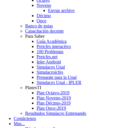
Octavo
Noveno
Enviar archivo
Décimo
Once
Banco de guias
Capacitación docente
Para Saber
Guía Académica
Preicfes interactivo
100 Problemas
Preicfes.net
Ipler Android
Simulacro Unal
Simulacroicfes
Preparate para la Unal
Simulacro Unal - IPLER
PlanesTI
Plan Octavo-2019
Plan Noveno-2019
Plan Décimo-2019
Plan Once-2019
Resultados Simulacro Entrenando
Contáctenos
Mas...