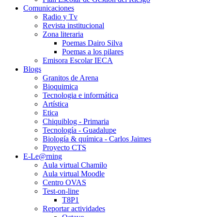
Comunicaciones
Radio y Tv
Revista institucional
Zona literaria
Poemas Dairo Silva
Poemas a los pilares
Emisora Escolar IECA
Blogs
Granitos de Arena
Bioquimica
Tecnologia e informática
Artística
Etica
Chiquiblog - Primaria
Tecnología - Guadalupe
Biología & química - Carlos Jaimes
Proyecto CTS
E-Le@rning
Aula virtual Chamilo
Aula virtual Moodle
Centro OVAS
Test-on-line
T8P1
Reportar actividades