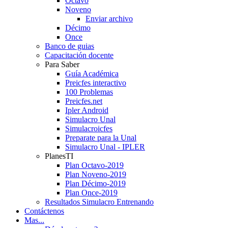
Octavo
Noveno
Enviar archivo
Décimo
Once
Banco de guias
Capacitación docente
Para Saber
Guía Académica
Preicfes interactivo
100 Problemas
Preicfes.net
Ipler Android
Simulacro Unal
Simulacroicfes
Preparate para la Unal
Simulacro Unal - IPLER
PlanesTI
Plan Octavo-2019
Plan Noveno-2019
Plan Décimo-2019
Plan Once-2019
Resultados Simulacro Entrenando
Contáctenos
Mas...