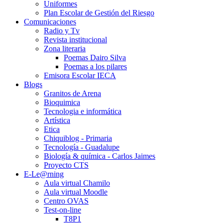
Uniformes
Plan Escolar de Gestión del Riesgo
Comunicaciones
Radio y Tv
Revista institucional
Zona literaria
Poemas Dairo Silva
Poemas a los pilares
Emisora Escolar IECA
Blogs
Granitos de Arena
Bioquimica
Tecnologia e informática
Artística
Etica
Chiquiblog - Primaria
Tecnología - Guadalupe
Biología & química - Carlos Jaimes
Proyecto CTS
E-Le@rning
Aula virtual Chamilo
Aula virtual Moodle
Centro OVAS
Test-on-line
T8P1