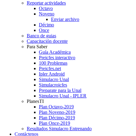
Reportar actividades
Octavo
Noveno
Enviar archivo
Décimo
Once
Banco de guias
Capacitación docente
Para Saber
Guía Académica
Preicfes interactivo
100 Problemas
Preicfes.net
Ipler Android
Simulacro Unal
Simulacroicfes
Preparate para la Unal
Simulacro Unal - IPLER
PlanesTI
Plan Octavo-2019
Plan Noveno-2019
Plan Décimo-2019
Plan Once-2019
Resultados Simulacro Entrenando
Contáctenos