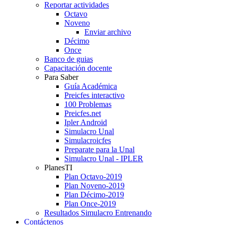
Reportar actividades
Octavo
Noveno
Enviar archivo
Décimo
Once
Banco de guias
Capacitación docente
Para Saber
Guía Académica
Preicfes interactivo
100 Problemas
Preicfes.net
Ipler Android
Simulacro Unal
Simulacroicfes
Preparate para la Unal
Simulacro Unal - IPLER
PlanesTI
Plan Octavo-2019
Plan Noveno-2019
Plan Décimo-2019
Plan Once-2019
Resultados Simulacro Entrenando
Contáctenos