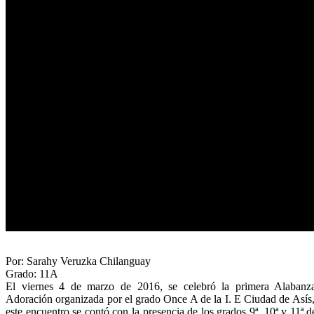
Por: Sarahy Veruzka Chilanguay
Grado: 11A
El viernes 4 de marzo de 2016, se celebró la primera Alabanz
Adoración organizada por el grado Once A de la I. E Ciudad de Asís
este encuentro se contó con la presencia de los grados 9ª, 10ª y 11ª d