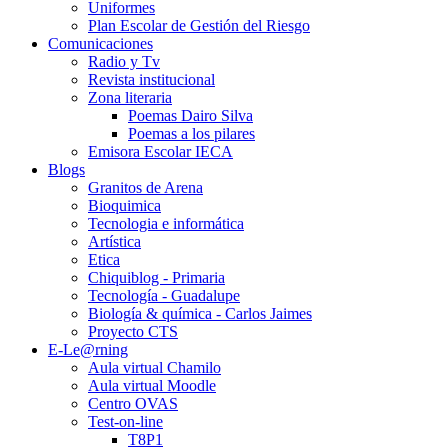
Uniformes
Plan Escolar de Gestión del Riesgo
Comunicaciones
Radio y Tv
Revista institucional
Zona literaria
Poemas Dairo Silva
Poemas a los pilares
Emisora Escolar IECA
Blogs
Granitos de Arena
Bioquimica
Tecnologia e informática
Artística
Etica
Chiquiblog - Primaria
Tecnología - Guadalupe
Biología & química - Carlos Jaimes
Proyecto CTS
E-Le@rning
Aula virtual Chamilo
Aula virtual Moodle
Centro OVAS
Test-on-line
T8P1