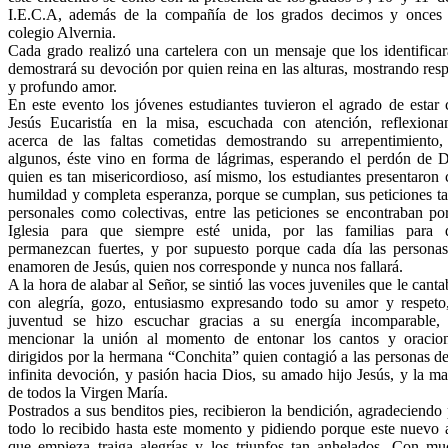
I.E.C.A, además de la compañía de los grados decimos y onces 
colegio Alvernia.
Cada grado realizó una cartelera con un mensaje que los identifica
demostrará su devoción por quien reina en las alturas, mostrando res
y profundo amor.
En este evento los jóvenes estudiantes tuvieron el agrado de estar
Jesús Eucaristía en la misa, escuchada con atención, reflexiona
acerca de las faltas cometidas demostrando su arrepentimiento,
algunos, éste vino en forma de lágrimas, esperando el perdón de D
quien es tan misericordioso, así mismo, los estudiantes presentaron
humildad y completa esperanza, porque se cumplan, sus peticiones t
personales como colectivas, entre las peticiones se encontraban po
Iglesia para que siempre esté unida, por las familias para 
permanezcan fuertes, y por supuesto porque cada día las personas
enamoren de Jesús, quien nos corresponde y nunca nos fallará.
A la hora de alabar al Señor, se sintió las voces juveniles que le cant
con alegría, gozo, entusiasmo expresando todo su amor y respeto,
juventud se hizo escuchar gracias a su energía incomparable, 
mencionar la unión al momento de entonar los cantos y oracion
dirigidos por la hermana “Conchita” quien contagió a las personas d
infinita devoción, y pasión hacia Dios, su amado hijo Jesús, y la m
de todos la Virgen María.
Postrados a sus benditos pies, recibieron la bendición, agradeciendo
todo lo recibido hasta este momento y pidiendo porque este nuevo 
que empieza traiga alegrías y los triunfos tan anhelados. Con mu