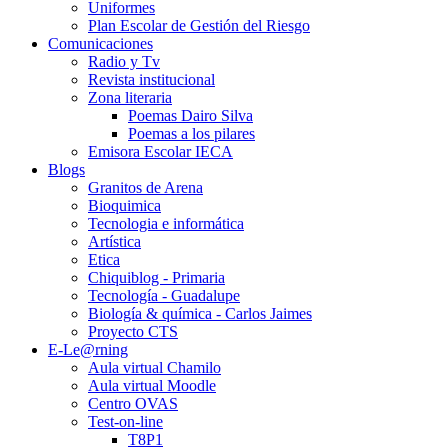
Uniformes
Plan Escolar de Gestión del Riesgo
Comunicaciones
Radio y Tv
Revista institucional
Zona literaria
Poemas Dairo Silva
Poemas a los pilares
Emisora Escolar IECA
Blogs
Granitos de Arena
Bioquimica
Tecnologia e informática
Artística
Etica
Chiquiblog - Primaria
Tecnología - Guadalupe
Biología & química - Carlos Jaimes
Proyecto CTS
E-Le@rning
Aula virtual Chamilo
Aula virtual Moodle
Centro OVAS
Test-on-line
T8P1