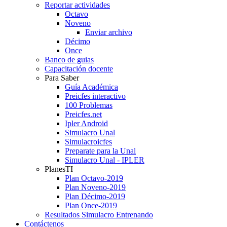
Reportar actividades
Octavo
Noveno
Enviar archivo
Décimo
Once
Banco de guias
Capacitación docente
Para Saber
Guía Académica
Preicfes interactivo
100 Problemas
Preicfes.net
Ipler Android
Simulacro Unal
Simulacroicfes
Preparate para la Unal
Simulacro Unal - IPLER
PlanesTI
Plan Octavo-2019
Plan Noveno-2019
Plan Décimo-2019
Plan Once-2019
Resultados Simulacro Entrenando
Contáctenos