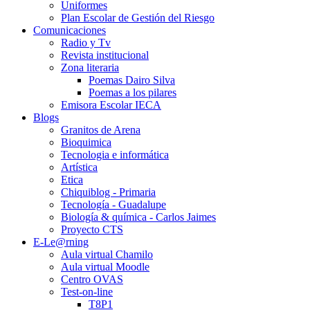
Uniformes
Plan Escolar de Gestión del Riesgo
Comunicaciones
Radio y Tv
Revista institucional
Zona literaria
Poemas Dairo Silva
Poemas a los pilares
Emisora Escolar IECA
Blogs
Granitos de Arena
Bioquimica
Tecnologia e informática
Artística
Etica
Chiquiblog - Primaria
Tecnología - Guadalupe
Biología & química - Carlos Jaimes
Proyecto CTS
E-Le@rning
Aula virtual Chamilo
Aula virtual Moodle
Centro OVAS
Test-on-line
T8P1