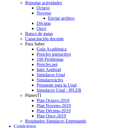
Reportar actividades
Octavo
Noveno
Enviar archivo
Décimo
Once
Banco de guias
Capacitación docente
Para Saber
Guía Académica
Preicfes interactivo
100 Problemas
Preicfes.net
Ipler Android
Simulacro Unal
Simulacroicfes
Preparate para la Unal
Simulacro Unal - IPLER
PlanesTI
Plan Octavo-2019
Plan Noveno-2019
Plan Décimo-2019
Plan Once-2019
Resultados Simulacro Entrenando
Contáctenos