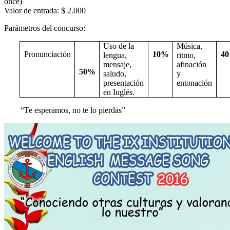
once)
Valor de entrada: $ 2.000
Parámetros del concurso:
Uso de la
Música,
Pronunciación
10%
4
lengua,
ritmo,
mensaje,
afinación
50%
saludo,
y
presentación
entonación
en Inglés.
“Te esperamos, no te lo pierdas”