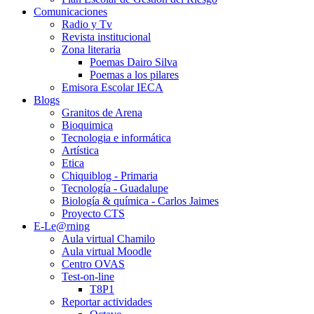
Comunicaciones
Radio y Tv
Revista institucional
Zona literaria
Poemas Dairo Silva
Poemas a los pilares
Emisora Escolar IECA
Blogs
Granitos de Arena
Bioquimica
Tecnologia e informática
Artística
Etica
Chiquiblog - Primaria
Tecnología - Guadalupe
Biología & química - Carlos Jaimes
Proyecto CTS
E-Le@rning
Aula virtual Chamilo
Aula virtual Moodle
Centro OVAS
Test-on-line
T8P1
Reportar actividades