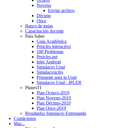
Octavo
Noveno
Enviar archivo
Décimo
Once
Banco de guias
Capacitación docente
Para Saber
Guía Académica
Preicfes interactivo
100 Problemas
Preicfes.net
Ipler Android
Simulacro Unal
Simulacroicfes
Preparate para la Unal
Simulacro Unal - IPLER
PlanesTI
Plan Octavo-2019
Plan Noveno-2019
Plan Décimo-2019
Plan Once-2019
Resultados Simulacro Entrenando
Contáctenos
Mas...