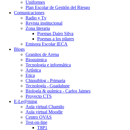
Uniformes
Plan Escolar de Gestión del Riesgo
Comunicaciones
Radio y Tv
Revista institucional
Zona literaria
Poemas Dairo Silva
Poemas a los pilares
Emisora Escolar IECA
Blogs
Granitos de Arena
Bioquimica
Tecnologia e informática
Artística
Etica
Chiquiblog - Primaria
Tecnología - Guadalupe
Biología & química - Carlos Jaimes
Proyecto CTS
E-Le@rning
Aula virtual Chamilo
Aula virtual Moodle
Centro OVAS
Test-on-line
T8P1