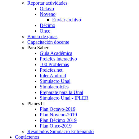
Reportar actividades
Octavo
Noveno
Enviar archivo
Décimo
Once
Banco de guias
Capacitación docente
Para Saber
Guía Académica
Preicfes interactivo
100 Problemas
Preicfes.net
Ipler Android
Simulacro Unal
Simulacroicfes
Preparate para la Unal
Simulacro Unal - IPLER
PlanesTI
Plan Octavo-2019
Plan Noveno-2019
Plan Décimo-2019
Plan Once-2019
Resultados Simulacro Entrenando
Contáctenos