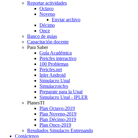
Reportar actividades
Octavo
Noveno
Enviar archivo
Décimo
Once
Banco de guias
Capacitación docente
Para Saber
Guía Académica
Preicfes interactivo
100 Problemas
Preicfes.net
Ipler Android
Simulacro Unal
Simulacroicfes
Preparate para la Unal
Simulacro Unal - IPLER
PlanesTI
Plan Octavo-2019
Plan Noveno-2019
Plan Décimo-2019
Plan Once-2019
Resultados Simulacro Entrenando
Contáctenos