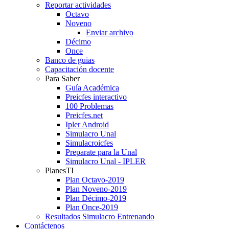
Reportar actividades
Octavo
Noveno
Enviar archivo
Décimo
Once
Banco de guias
Capacitación docente
Para Saber
Guía Académica
Preicfes interactivo
100 Problemas
Preicfes.net
Ipler Android
Simulacro Unal
Simulacroicfes
Preparate para la Unal
Simulacro Unal - IPLER
PlanesTI
Plan Octavo-2019
Plan Noveno-2019
Plan Décimo-2019
Plan Once-2019
Resultados Simulacro Entrenando
Contáctenos