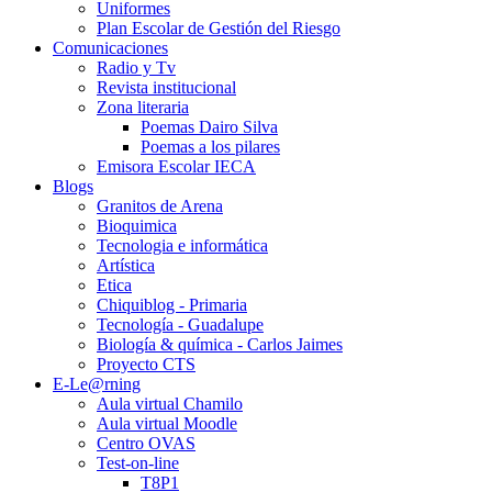
Uniformes
Plan Escolar de Gestión del Riesgo
Comunicaciones
Radio y Tv
Revista institucional
Zona literaria
Poemas Dairo Silva
Poemas a los pilares
Emisora Escolar IECA
Blogs
Granitos de Arena
Bioquimica
Tecnologia e informática
Artística
Etica
Chiquiblog - Primaria
Tecnología - Guadalupe
Biología & química - Carlos Jaimes
Proyecto CTS
E-Le@rning
Aula virtual Chamilo
Aula virtual Moodle
Centro OVAS
Test-on-line
T8P1