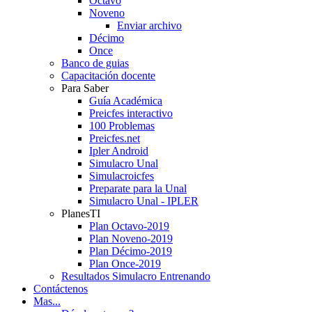
Octavo
Noveno
Enviar archivo
Décimo
Once
Banco de guias
Capacitación docente
Para Saber
Guía Académica
Preicfes interactivo
100 Problemas
Preicfes.net
Ipler Android
Simulacro Unal
Simulacroicfes
Preparate para la Unal
Simulacro Unal - IPLER
PlanesTI
Plan Octavo-2019
Plan Noveno-2019
Plan Décimo-2019
Plan Once-2019
Resultados Simulacro Entrenando
Contáctenos
Mas...