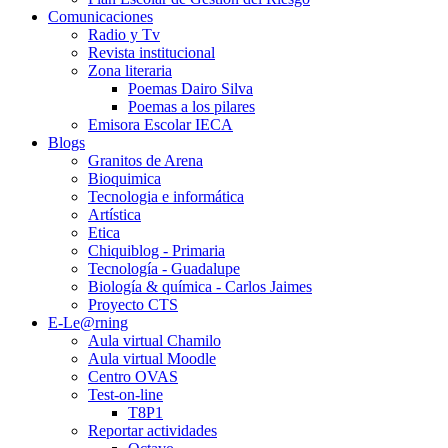
Comunicaciones
Radio y Tv
Revista institucional
Zona literaria
Poemas Dairo Silva
Poemas a los pilares
Emisora Escolar IECA
Blogs
Granitos de Arena
Bioquimica
Tecnologia e informática
Artística
Etica
Chiquiblog - Primaria
Tecnología - Guadalupe
Biología & química - Carlos Jaimes
Proyecto CTS
E-Le@rning
Aula virtual Chamilo
Aula virtual Moodle
Centro OVAS
Test-on-line
T8P1
Reportar actividades