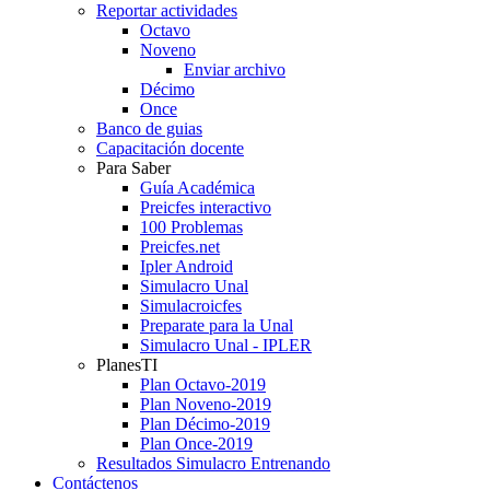
Reportar actividades
Octavo
Noveno
Enviar archivo
Décimo
Once
Banco de guias
Capacitación docente
Para Saber
Guía Académica
Preicfes interactivo
100 Problemas
Preicfes.net
Ipler Android
Simulacro Unal
Simulacroicfes
Preparate para la Unal
Simulacro Unal - IPLER
PlanesTI
Plan Octavo-2019
Plan Noveno-2019
Plan Décimo-2019
Plan Once-2019
Resultados Simulacro Entrenando
Contáctenos