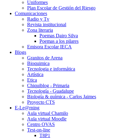
Uniformes
Plan Escolar de Gestión del Riesgo
Comunicaciones
Radio y Tv
Revista institucional
Zona literaria
Poemas Dairo Silva
Poemas a los pilares
Emisora Escolar IECA
Blogs
Granitos de Arena
Bioquimica
Tecnologia e informática
Artística
Etica
Chiquiblog - Primaria
Tecnología - Guadalupe
Biología & química - Carlos Jaimes
Proyecto CTS
E-Le@rning
Aula virtual Chamilo
Aula virtual Moodle
Centro OVAS
Test-on-line
T8P1