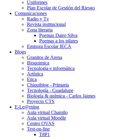
Uniformes
Plan Escolar de Gestión del Riesgo
Comunicaciones
Radio y Tv
Revista institucional
Zona literaria
Poemas Dairo Silva
Poemas a los pilares
Emisora Escolar IECA
Blogs
Granitos de Arena
Bioquimica
Tecnologia e informática
Artística
Etica
Chiquiblog - Primaria
Tecnología - Guadalupe
Biología & química - Carlos Jaimes
Proyecto CTS
E-Le@rning
Aula virtual Chamilo
Aula virtual Moodle
Centro OVAS
Test-on-line
T8P1