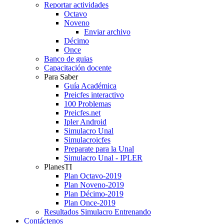
Reportar actividades
Octavo
Noveno
Enviar archivo
Décimo
Once
Banco de guias
Capacitación docente
Para Saber
Guía Académica
Preicfes interactivo
100 Problemas
Preicfes.net
Ipler Android
Simulacro Unal
Simulacroicfes
Preparate para la Unal
Simulacro Unal - IPLER
PlanesTI
Plan Octavo-2019
Plan Noveno-2019
Plan Décimo-2019
Plan Once-2019
Resultados Simulacro Entrenando
Contáctenos