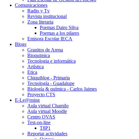
Comunicaciones
Radio y Tv
Revista institucional
Zona literaria
Poemas Dairo Silva
Poemas a los pilares
Emisora Escolar IECA
Blogs
Granitos de Arena
Bioquimica
Tecnologia e informática
Artística
Etica
Chiquiblog - Primaria
Tecnología - Guadalupe
Biología & química - Carlos Jaimes
Proyecto CTS
E-Le@rning
Aula virtual Chamilo
Aula virtual Moodle
Centro OVAS
Test-on-line
T8P1
Reportar actividades