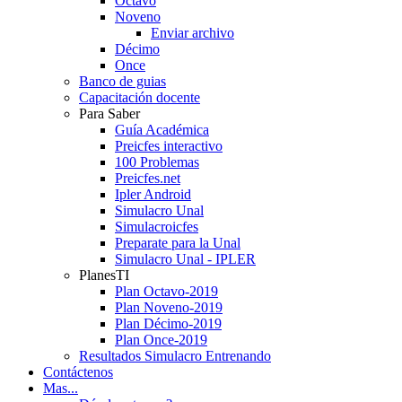
Octavo
Noveno
Enviar archivo
Décimo
Once
Banco de guias
Capacitación docente
Para Saber
Guía Académica
Preicfes interactivo
100 Problemas
Preicfes.net
Ipler Android
Simulacro Unal
Simulacroicfes
Preparate para la Unal
Simulacro Unal - IPLER
PlanesTI
Plan Octavo-2019
Plan Noveno-2019
Plan Décimo-2019
Plan Once-2019
Resultados Simulacro Entrenando
Contáctenos
Mas...