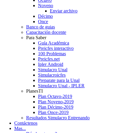
Octavo
Noveno
Enviar archivo
Décimo
Once
Banco de guias
Capacitación docente
Para Saber
Guía Académica
Preicfes interactivo
100 Problemas
Preicfes.net
Ipler Android
Simulacro Unal
Simulacroicfes
Preparate para la Unal
Simulacro Unal - IPLER
PlanesTI
Plan Octavo-2019
Plan Noveno-2019
Plan Décimo-2019
Plan Once-2019
Resultados Simulacro Entrenando
Contáctenos
Mas...