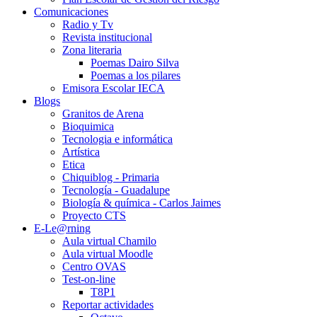
Comunicaciones
Radio y Tv
Revista institucional
Zona literaria
Poemas Dairo Silva
Poemas a los pilares
Emisora Escolar IECA
Blogs
Granitos de Arena
Bioquimica
Tecnologia e informática
Artística
Etica
Chiquiblog - Primaria
Tecnología - Guadalupe
Biología & química - Carlos Jaimes
Proyecto CTS
E-Le@rning
Aula virtual Chamilo
Aula virtual Moodle
Centro OVAS
Test-on-line
T8P1
Reportar actividades