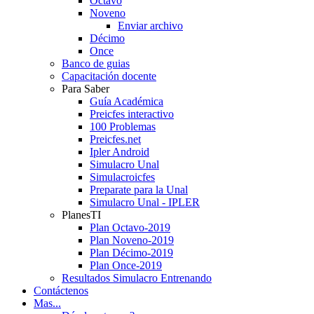
Octavo
Noveno
Enviar archivo
Décimo
Once
Banco de guias
Capacitación docente
Para Saber
Guía Académica
Preicfes interactivo
100 Problemas
Preicfes.net
Ipler Android
Simulacro Unal
Simulacroicfes
Preparate para la Unal
Simulacro Unal - IPLER
PlanesTI
Plan Octavo-2019
Plan Noveno-2019
Plan Décimo-2019
Plan Once-2019
Resultados Simulacro Entrenando
Contáctenos
Mas...