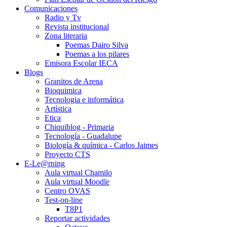
Comunicaciones
Radio y Tv
Revista institucional
Zona literaria
Poemas Dairo Silva
Poemas a los pilares
Emisora Escolar IECA
Blogs
Granitos de Arena
Bioquimica
Tecnologia e informática
Artística
Etica
Chiquiblog - Primaria
Tecnología - Guadalupe
Biología & química - Carlos Jaimes
Proyecto CTS
E-Le@rning
Aula virtual Chamilo
Aula virtual Moodle
Centro OVAS
Test-on-line
T8P1
Reportar actividades