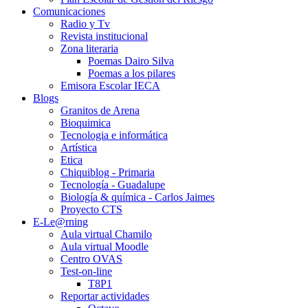
Comunicaciones
Radio y Tv
Revista institucional
Zona literaria
Poemas Dairo Silva
Poemas a los pilares
Emisora Escolar IECA
Blogs
Granitos de Arena
Bioquimica
Tecnologia e informática
Artística
Etica
Chiquiblog - Primaria
Tecnología - Guadalupe
Biología & química - Carlos Jaimes
Proyecto CTS
E-Le@rning
Aula virtual Chamilo
Aula virtual Moodle
Centro OVAS
Test-on-line
T8P1
Reportar actividades