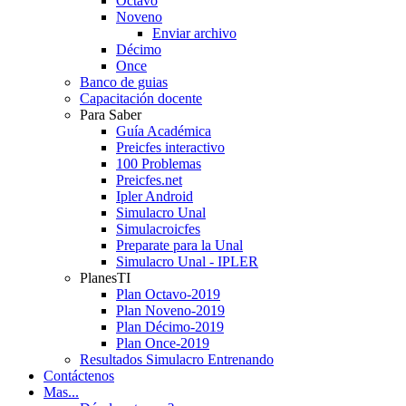
Octavo
Noveno
Enviar archivo
Décimo
Once
Banco de guias
Capacitación docente
Para Saber
Guía Académica
Preicfes interactivo
100 Problemas
Preicfes.net
Ipler Android
Simulacro Unal
Simulacroicfes
Preparate para la Unal
Simulacro Unal - IPLER
PlanesTI
Plan Octavo-2019
Plan Noveno-2019
Plan Décimo-2019
Plan Once-2019
Resultados Simulacro Entrenando
Contáctenos
Mas...