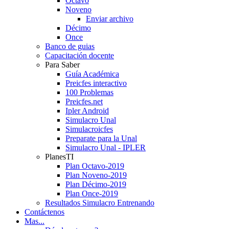
Octavo
Noveno
Enviar archivo
Décimo
Once
Banco de guias
Capacitación docente
Para Saber
Guía Académica
Preicfes interactivo
100 Problemas
Preicfes.net
Ipler Android
Simulacro Unal
Simulacroicfes
Preparate para la Unal
Simulacro Unal - IPLER
PlanesTI
Plan Octavo-2019
Plan Noveno-2019
Plan Décimo-2019
Plan Once-2019
Resultados Simulacro Entrenando
Contáctenos
Mas...