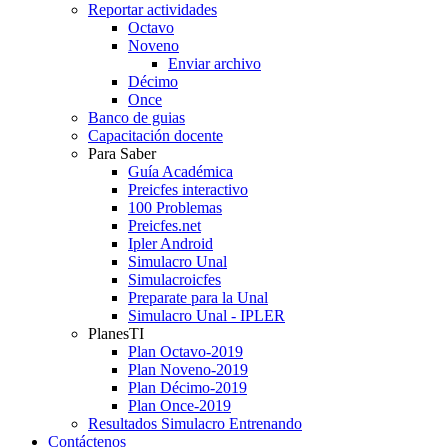
Reportar actividades
Octavo
Noveno
Enviar archivo
Décimo
Once
Banco de guias
Capacitación docente
Para Saber
Guía Académica
Preicfes interactivo
100 Problemas
Preicfes.net
Ipler Android
Simulacro Unal
Simulacroicfes
Preparate para la Unal
Simulacro Unal - IPLER
PlanesTI
Plan Octavo-2019
Plan Noveno-2019
Plan Décimo-2019
Plan Once-2019
Resultados Simulacro Entrenando
Contáctenos