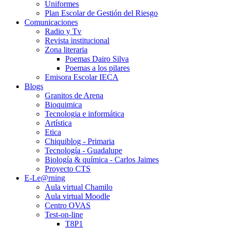
Uniformes
Plan Escolar de Gestión del Riesgo
Comunicaciones
Radio y Tv
Revista institucional
Zona literaria
Poemas Dairo Silva
Poemas a los pilares
Emisora Escolar IECA
Blogs
Granitos de Arena
Bioquimica
Tecnologia e informática
Artística
Etica
Chiquiblog - Primaria
Tecnología - Guadalupe
Biología & química - Carlos Jaimes
Proyecto CTS
E-Le@rning
Aula virtual Chamilo
Aula virtual Moodle
Centro OVAS
Test-on-line
T8P1