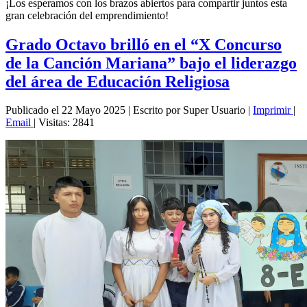
¡Los esperamos con los brazos abiertos para compartir juntos esta
gran celebración del emprendimiento!
Grado Octavo brilló en el “X Concurso
de la Canción Mariana” bajo el liderazgo
del área de Educación Religiosa
Publicado el 22 Mayo 2025
|
Escrito por Super Usuario
|
Imprimir
|
Email
|
Visitas: 2841