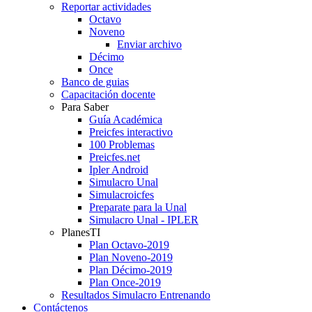
Reportar actividades
Octavo
Noveno
Enviar archivo
Décimo
Once
Banco de guias
Capacitación docente
Para Saber
Guía Académica
Preicfes interactivo
100 Problemas
Preicfes.net
Ipler Android
Simulacro Unal
Simulacroicfes
Preparate para la Unal
Simulacro Unal - IPLER
PlanesTI
Plan Octavo-2019
Plan Noveno-2019
Plan Décimo-2019
Plan Once-2019
Resultados Simulacro Entrenando
Contáctenos