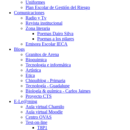
Uniformes
Plan Escolar de Gestión del Riesgo
Comunicaciones
Radio y Tv
Revista institucional
Zona literaria
Poemas Dairo Silva
Poemas a los pilares
Emisora Escolar IECA
Blogs
Granitos de Arena
Bioquimica
Tecnologia e informática
Artística
Etica
Chiquiblog - Primaria
Tecnología - Guadalupe
Biología & química - Carlos Jaimes
Proyecto CTS
E-Le@rning
Aula virtual Chamilo
Aula virtual Moodle
Centro OVAS
Test-on-line
T8P1