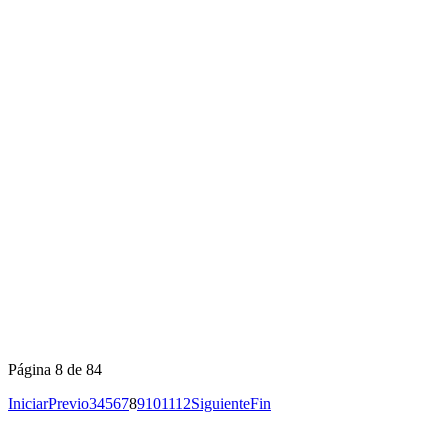
Página 8 de 84
Iniciar
Previo
3
4
5
6
7
8
9
10
11
12
Siguiente
Fin
Copyright © 2026
I. E. Ciudad de Asís - Carrera 18 No. 8-83 Barrio San