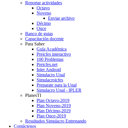
Reportar actividades
Octavo
Noveno
Enviar archivo
Décimo
Once
Banco de guias
Capacitación docente
Para Saber
Guía Académica
Preicfes interactivo
100 Problemas
Preicfes.net
Ipler Android
Simulacro Unal
Simulacroicfes
Preparate para la Unal
Simulacro Unal - IPLER
PlanesTI
Plan Octavo-2019
Plan Noveno-2019
Plan Décimo-2019
Plan Once-2019
Resultados Simulacro Entrenando
Contáctenos