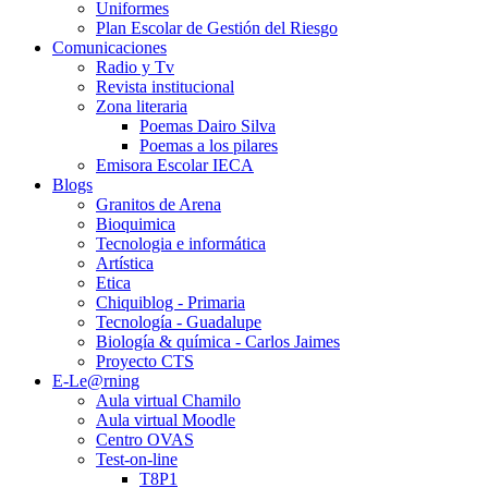
Uniformes
Plan Escolar de Gestión del Riesgo
Comunicaciones
Radio y Tv
Revista institucional
Zona literaria
Poemas Dairo Silva
Poemas a los pilares
Emisora Escolar IECA
Blogs
Granitos de Arena
Bioquimica
Tecnologia e informática
Artística
Etica
Chiquiblog - Primaria
Tecnología - Guadalupe
Biología & química - Carlos Jaimes
Proyecto CTS
E-Le@rning
Aula virtual Chamilo
Aula virtual Moodle
Centro OVAS
Test-on-line
T8P1