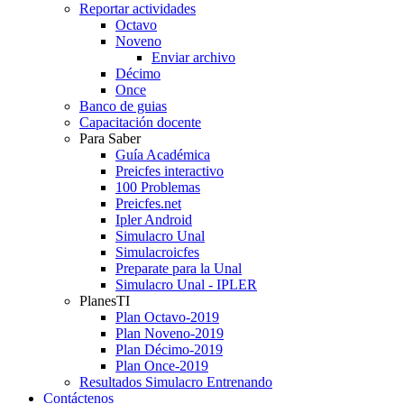
Reportar actividades
Octavo
Noveno
Enviar archivo
Décimo
Once
Banco de guias
Capacitación docente
Para Saber
Guía Académica
Preicfes interactivo
100 Problemas
Preicfes.net
Ipler Android
Simulacro Unal
Simulacroicfes
Preparate para la Unal
Simulacro Unal - IPLER
PlanesTI
Plan Octavo-2019
Plan Noveno-2019
Plan Décimo-2019
Plan Once-2019
Resultados Simulacro Entrenando
Contáctenos