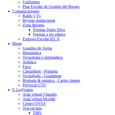
Uniformes
Plan Escolar de Gestión del Riesgo
Comunicaciones
Radio y Tv
Revista institucional
Zona literaria
Poemas Dairo Silva
Poemas a los pilares
Emisora Escolar IECA
Blogs
Granitos de Arena
Bioquimica
Tecnologia e informática
Artística
Etica
Chiquiblog - Primaria
Tecnología - Guadalupe
Biología & química - Carlos Jaimes
Proyecto CTS
E-Le@rning
Aula virtual Chamilo
Aula virtual Moodle
Centro OVAS
Test-on-line
T8P1