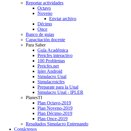
Reportar actividades
Octavo
Noveno
Enviar archivo
Décimo
Once
Banco de guias
Capacitación docente
Para Saber
Guía Académica
Preicfes interactivo
100 Problemas
Preicfes.net
Ipler Android
Simulacro Unal
Simulacroicfes
Preparate para la Unal
Simulacro Unal - IPLER
PlanesTI
Plan Octavo-2019
Plan Noveno-2019
Plan Décimo-2019
Plan Once-2019
Resultados Simulacro Entrenando
Contáctenos