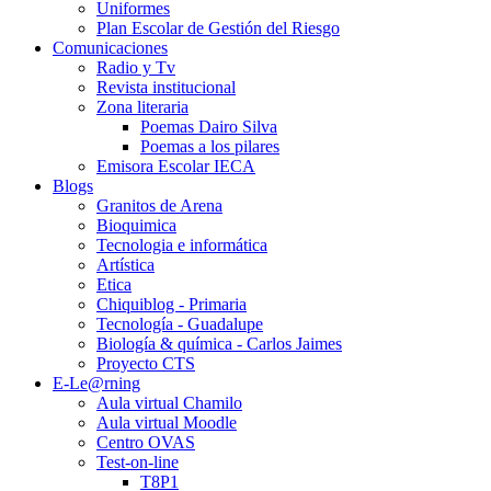
Uniformes
Plan Escolar de Gestión del Riesgo
Comunicaciones
Radio y Tv
Revista institucional
Zona literaria
Poemas Dairo Silva
Poemas a los pilares
Emisora Escolar IECA
Blogs
Granitos de Arena
Bioquimica
Tecnologia e informática
Artística
Etica
Chiquiblog - Primaria
Tecnología - Guadalupe
Biología & química - Carlos Jaimes
Proyecto CTS
E-Le@rning
Aula virtual Chamilo
Aula virtual Moodle
Centro OVAS
Test-on-line
T8P1