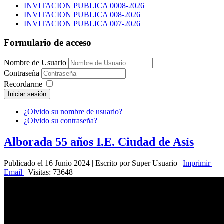
INVITACION PUBLICA 0008-2026
INVITACION PUBLICA 008-2026
INVITACION PUBLICA 007-2026
Formulario de acceso
Nombre de Usuario
Contraseña
Recordarme
Iniciar sesión
¿Olvido su nombre de usuario?
¿Olvido su contraseña?
Alborada 55 años I.E. Ciudad de Asís
Publicado el 16 Junio 2024
|
Escrito por Super Usuario
|
Imprimir
|
Email
|
Visitas: 73648