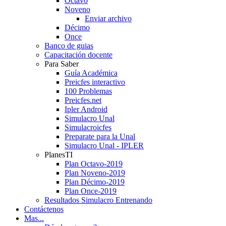
Octavo
Noveno
Enviar archivo
Décimo
Once
Banco de guias
Capacitación docente
Para Saber
Guía Académica
Preicfes interactivo
100 Problemas
Preicfes.net
Ipler Android
Simulacro Unal
Simulacroicfes
Preparate para la Unal
Simulacro Unal - IPLER
PlanesTI
Plan Octavo-2019
Plan Noveno-2019
Plan Décimo-2019
Plan Once-2019
Resultados Simulacro Entrenando
Contáctenos
Mas...