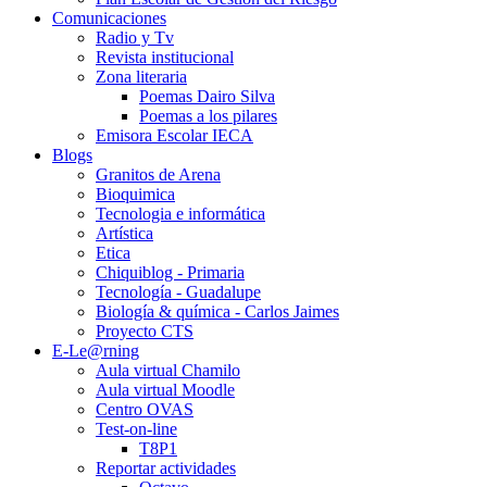
Comunicaciones
Radio y Tv
Revista institucional
Zona literaria
Poemas Dairo Silva
Poemas a los pilares
Emisora Escolar IECA
Blogs
Granitos de Arena
Bioquimica
Tecnologia e informática
Artística
Etica
Chiquiblog - Primaria
Tecnología - Guadalupe
Biología & química - Carlos Jaimes
Proyecto CTS
E-Le@rning
Aula virtual Chamilo
Aula virtual Moodle
Centro OVAS
Test-on-line
T8P1
Reportar actividades