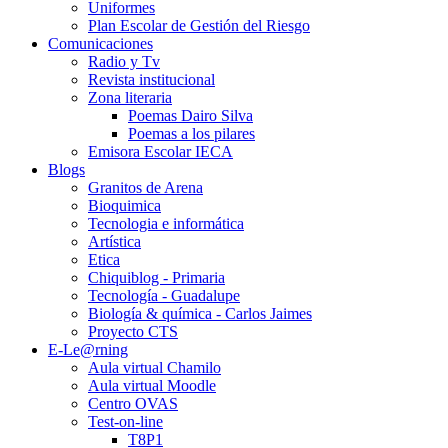
Uniformes
Plan Escolar de Gestión del Riesgo
Comunicaciones
Radio y Tv
Revista institucional
Zona literaria
Poemas Dairo Silva
Poemas a los pilares
Emisora Escolar IECA
Blogs
Granitos de Arena
Bioquimica
Tecnologia e informática
Artística
Etica
Chiquiblog - Primaria
Tecnología - Guadalupe
Biología & química - Carlos Jaimes
Proyecto CTS
E-Le@rning
Aula virtual Chamilo
Aula virtual Moodle
Centro OVAS
Test-on-line
T8P1