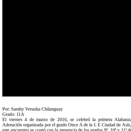
Por: Sarahy Veruzka Chilanguay
Grado: 11A
El viernes 4 de marzo de 2016, se celebró la primera Alabanz
Adoración organizada por el grado Once A de la I. E Ciudad de Asís
este encuentro se contó con la presencia de los grados 9ª, 10ª y 11ª d