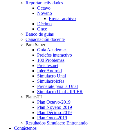
Reportar actividades
Octavo
Noveno
Enviar archivo
Décimo
Once
Banco de guias
Capacitación docente
Para Saber
Guía Académica
Preicfes interactivo
100 Problemas
Preicfes.net
Ipler Android
Simulacro Unal
Simulacroicfes
Preparate para la Unal
Simulacro Unal - IPLER
PlanesTI
Plan Octavo-2019
Plan Noveno-2019
Plan Décimo-2019
Plan Once-2019
Resultados Simulacro Entrenando
Contáctenos