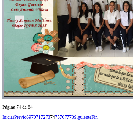
Página 74 de 84
Iniciar
Previo
69
70
71
72
73
74
75
76
77
78
Siguiente
Fin
Copyright © 2026
I. E. Ciudad de Asís - Carrera 18 No. 8-83 Barrio San
Rights Reserved.