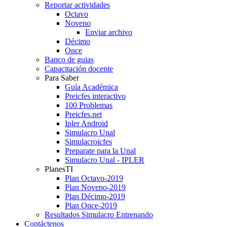
Reportar actividades
Octavo
Noveno
Enviar archivo
Décimo
Once
Banco de guias
Capacitación docente
Para Saber
Guía Académica
Preicfes interactivo
100 Problemas
Preicfes.net
Ipler Android
Simulacro Unal
Simulacroicfes
Preparate para la Unal
Simulacro Unal - IPLER
PlanesTI
Plan Octavo-2019
Plan Noveno-2019
Plan Décimo-2019
Plan Once-2019
Resultados Simulacro Entrenando
Contáctenos