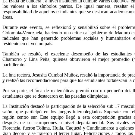
La Izada de bandera , a nivel institucional cumple varios objetivos, ent
los valores a los símbolos patrios. De igual manera, resaltar 
responsabilidad de aquellos estudiantes que se destacan académicame
áreas.
Durante este evento, se reflexionó y sensibilizó sobre el problema
Colombia-Venezuela, haciendo una crítica al gobierno de Maduro en
radicales que han generado problemas sociales y humanitarios 
residente en el vecino país.
También se resaltó, el excelente desempeño de las estudiantes 
Chamorro y Lina Peña, quienes obtuvieron el mejor promedio (4
bachillerato.
La hna rectora, Jesusita Cumbal Muñoz, resaltó la importancia de pract
y realizó las recomendaciones para que los estudiantes fortalezcan la 
Por su parte, el área de matemáticas premió con un pequeño detall
estudiantes que se destacaron en las pasadas olimpiadas.
La Institución destacó la participación de la selección sub 17 mascul
salón, que participó en los juegos intercolegiados Superate con el
región centro sur. Este equipo llegó a esta competición gracias 
después de ser campeones a nivel departamental. Sus rivales e
Florencia, fueron Tolima, Huila, Caquetá y Cundinamarca a quienes 
gran decoro y se trajeron el tercer lugar. Felicitaciones a todos los 