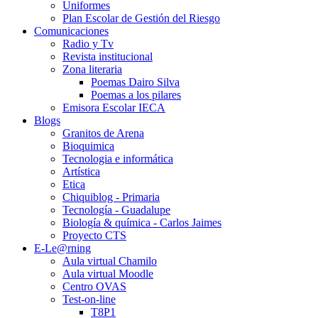
Uniformes
Plan Escolar de Gestión del Riesgo
Comunicaciones
Radio y Tv
Revista institucional
Zona literaria
Poemas Dairo Silva
Poemas a los pilares
Emisora Escolar IECA
Blogs
Granitos de Arena
Bioquimica
Tecnologia e informática
Artística
Etica
Chiquiblog - Primaria
Tecnología - Guadalupe
Biología & química - Carlos Jaimes
Proyecto CTS
E-Le@rning
Aula virtual Chamilo
Aula virtual Moodle
Centro OVAS
Test-on-line
T8P1