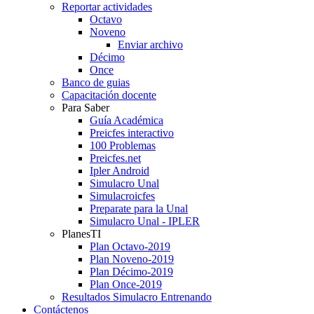
Reportar actividades
Octavo
Noveno
Enviar archivo
Décimo
Once
Banco de guias
Capacitación docente
Para Saber
Guía Académica
Preicfes interactivo
100 Problemas
Preicfes.net
Ipler Android
Simulacro Unal
Simulacroicfes
Preparate para la Unal
Simulacro Unal - IPLER
PlanesTI
Plan Octavo-2019
Plan Noveno-2019
Plan Décimo-2019
Plan Once-2019
Resultados Simulacro Entrenando
Contáctenos