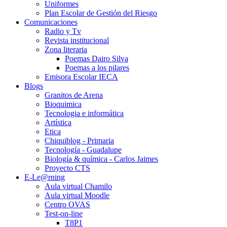
Uniformes
Plan Escolar de Gestión del Riesgo
Comunicaciones
Radio y Tv
Revista institucional
Zona literaria
Poemas Dairo Silva
Poemas a los pilares
Emisora Escolar IECA
Blogs
Granitos de Arena
Bioquimica
Tecnologia e informática
Artística
Etica
Chiquiblog - Primaria
Tecnología - Guadalupe
Biología & química - Carlos Jaimes
Proyecto CTS
E-Le@rning
Aula virtual Chamilo
Aula virtual Moodle
Centro OVAS
Test-on-line
T8P1