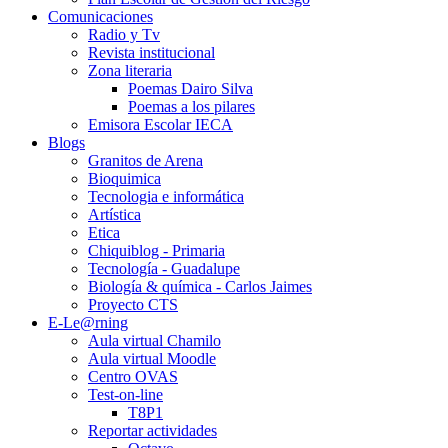
Comunicaciones
Radio y Tv
Revista institucional
Zona literaria
Poemas Dairo Silva
Poemas a los pilares
Emisora Escolar IECA
Blogs
Granitos de Arena
Bioquimica
Tecnologia e informática
Artística
Etica
Chiquiblog - Primaria
Tecnología - Guadalupe
Biología & química - Carlos Jaimes
Proyecto CTS
E-Le@rning
Aula virtual Chamilo
Aula virtual Moodle
Centro OVAS
Test-on-line
T8P1
Reportar actividades