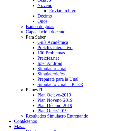
Octavo
Noveno
Enviar archivo
Décimo
Once
Banco de guias
Capacitación docente
Para Saber
Guía Académica
Preicfes interactivo
100 Problemas
Preicfes.net
Ipler Android
Simulacro Unal
Simulacroicfes
Preparate para la Unal
Simulacro Unal - IPLER
PlanesTI
Plan Octavo-2019
Plan Noveno-2019
Plan Décimo-2019
Plan Once-2019
Resultados Simulacro Entrenando
Contáctenos
Mas...